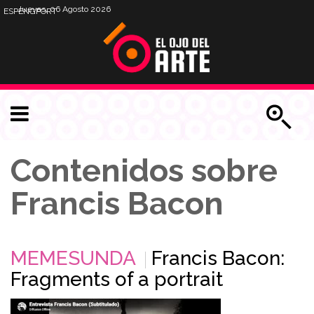
Jueves, 06 Agosto 2026
ESP
ENG
PORT
Contenidos sobre
Francis Bacon
MEMESUNDA
Francis Bacon:
Fragments of a portrait