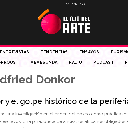
ESP
ENG
PORT
ENTREVISTAS
TENDENCIAS
ENSAYOS
TURISM
-PROUST
MEMESUNDA
RADIO
PODCAST
P
dfried Donkor
 y el golpe histórico de la perifer
me una investigación en el origen del boxeo como práctica en
de esclavos. Una pinacoteca de ancestros africanos obligados 