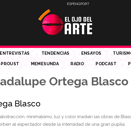
ESP
ENG
PORT
ENTREVISTAS
TENDENCIAS
ENSAYOS
TURISM
-PROUST
MEMESUNDA
RADIO
PODCAST
P
adalupe Ortega Blasco
ega Blasco
abstracción, minimalismo, luz y color irradian las obras de Blas
orben al espectador desde la intensidad de una gran pupila.