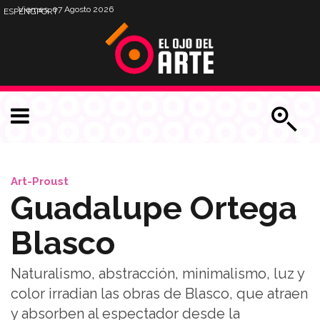
Viernes, 07 Agosto 2026
ESP
ENG
PORT
Art-Proust
Guadalupe Ortega
Blasco
Naturalismo, abstracción, minimalismo, luz y
color irradian las obras de Blasco, que atraen
y absorben al espectador desde la