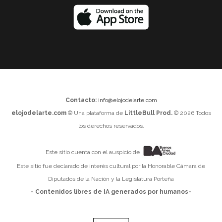
Contacto:
info@elojodelarte.com
elojodelarte.com
® Una plataforma de
LittleBull Prod.
© 2026 Todos
los derechos reservados.
Este sitio cuenta con el auspicio de
Este sitio fue declarado de interés cultural por la Honorable Cámara de
Diputados de la Nación y la Legislatura Porteña
- Contenidos libres de IA generados por humanos-