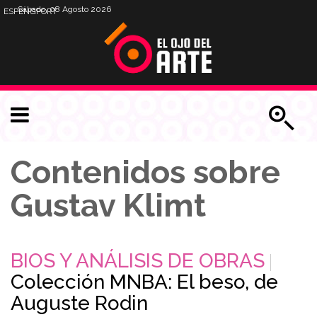
Sábado, 08 Agosto 2026
ESP
ENG
PORT
Contenidos sobre
Gustav Klimt
BIOS Y ANÁLISIS DE OBRAS
Colección MNBA: El beso, de
Auguste Rodin