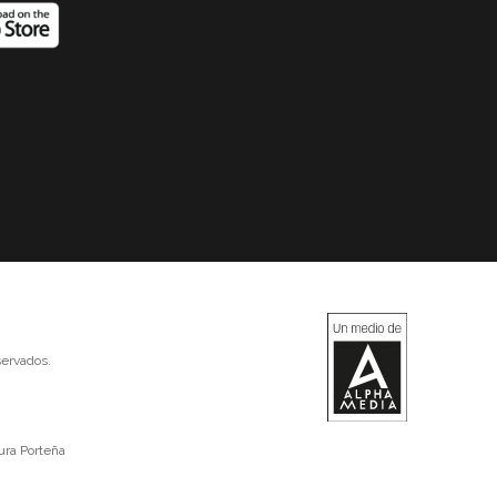
ervados.
ura Porteña