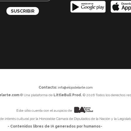
Contacto:
info@elojodelarte.com
elarte.com
® Una plataforma de
LittleBull Prod.
© 2026 Todos los derechos res
Este sitio cuenta con el auspicio de
 de interés cultural por la Honorable Cámara de Diputados de la Nación y la Legislat
- Contenidos libres de IA generados por humanos-