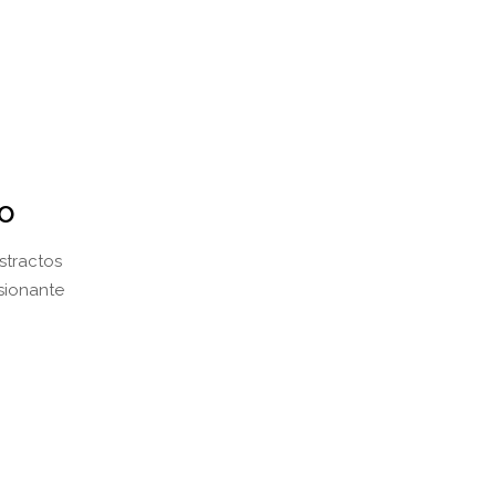
ro
stractos
sionante