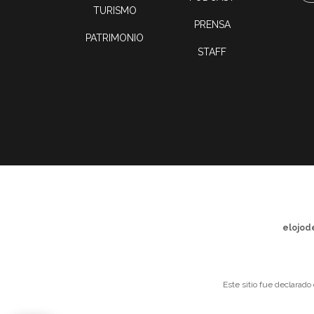
TURISMO
PRENSA
PATRIMONIO
STAFF
elojod
Este sitio fue declarado