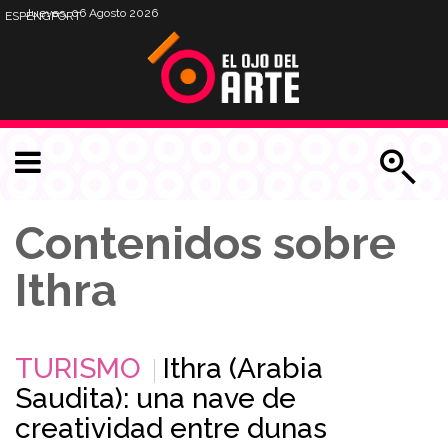
Jueves, 06 Agosto 2026
ESP
ENG
PORT
Contenidos sobre
Ithra
TURISMO
Ithra (Arabia
Saudita): una nave de
creatividad entre dunas