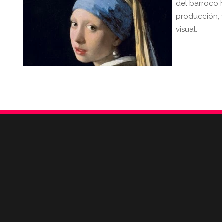
del barroco 
producción, 
visual.