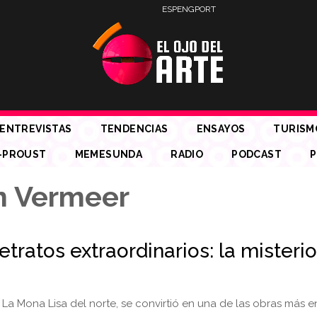
ESP
ENG
PORT
ENTREVISTAS
TENDENCIAS
ENSAYOS
TURISM
-PROUST
MEMESUNDA
RADIO
PODCAST
P
n Vermeer
etratos extraordinarios: la misteri
La Mona Lisa del norte, se convirtió en una de las obras más e