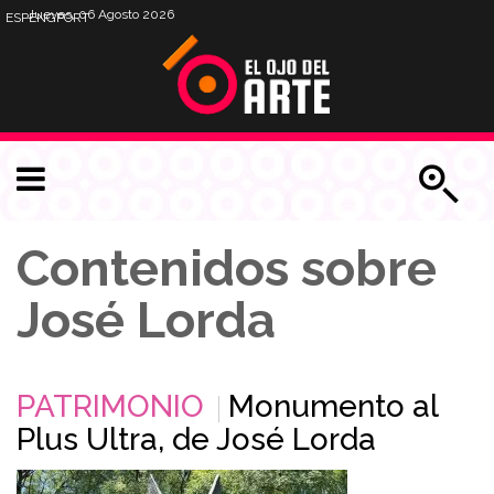
Jueves, 06 Agosto 2026
ESP
ENG
PORT
Contenidos sobre
José Lorda
PATRIMONIO
Monumento al
Plus Ultra, de José Lorda