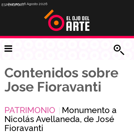
Jueves, 06 Agosto 2026
ESP
ENG
PORT
Contenidos sobre
Jose Fioravanti
PATRIMONIO
Monumento a
Nicolás Avellaneda, de José
Fioravanti