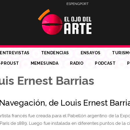
ESP
ENG
PORT
ENTREVISTAS
TENDENCIAS
ENSAYOS
TURISM
-PROUST
MEMESUNDA
RADIO
PODCAST
P
is Ernest Barrias
avegación, de Louis Ernest Barri
rtista francés fue creada para el Pabellón argentino de la Exp
 París de 1889. Luego fue instalada en diferentes puntos de la 