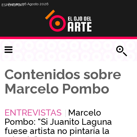
Jueves, 06 Agosto 2026
ESP
ENG
PORT
Contenidos sobre
Marcelo Pombo
ENTREVISTAS
Marcelo
Pombo: “Si Juanito Laguna
fuese artista no pintaría la