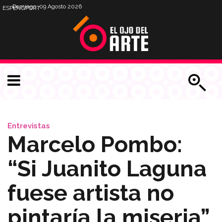
Domingo, 09 Agosto 2026
ESP
ENG
PORT
Entrevistas
Marcelo Pombo:
“Si Juanito Laguna
fuese artista no
pintaría la miseria”