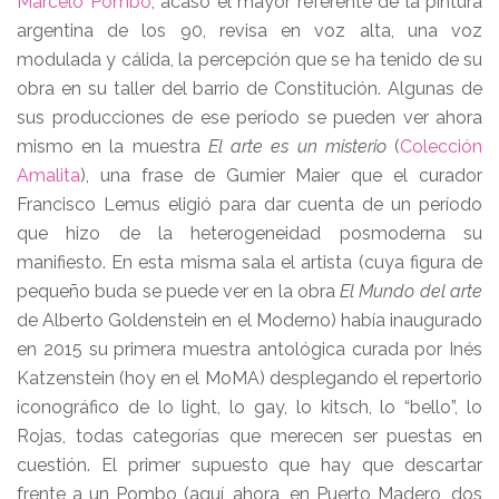
Marcelo Pombo
, acaso el mayor referente de la pintura
argentina de los 90, revisa en voz alta, una voz
modulada y cálida, la percepción que se ha tenido de su
obra en su taller del barrio de Constitución. Algunas de
sus producciones de ese período se pueden ver ahora
mismo en la muestra
El arte es un misterio
(
Colección
Amalita
), una frase de Gumier Maier que el curador
Francisco Lemus eligió para dar cuenta de un período
que hizo de la heterogeneidad posmoderna su
manifiesto. En esta misma sala el artista (cuya figura de
pequeño buda se puede ver en la obra
El Mundo del arte
de Alberto Goldenstein en el Moderno) había inaugurado
en 2015 su primera muestra antológica curada por Inés
Katzenstein (hoy en el MoMA) desplegando el repertorio
iconográfico de lo light, lo gay, lo kitsch, lo “bello”, lo
Rojas, todas categorías que merecen ser puestas en
cuestión. El primer supuesto que hay que descartar
frente a un Pombo (aquí, ahora, en Puerto Madero, dos