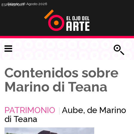
Sábado, 08 Agosto 2026
ESP
ENG
PORT
Contenidos sobre
Marino di Teana
PATRIMONIO
Aube, de Marino
di Teana