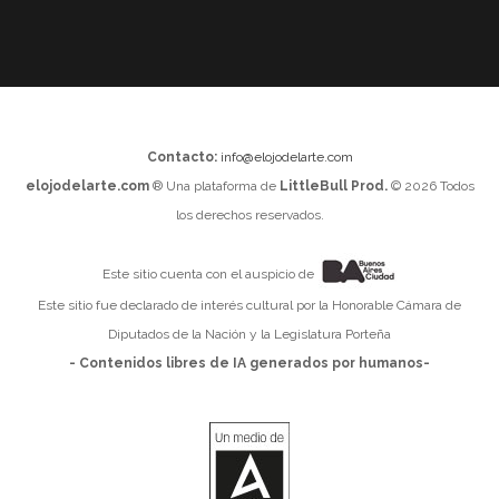
Contacto:
info@elojodelarte.com
elojodelarte.com
® Una plataforma de
LittleBull Prod.
© 2026 Todos
los derechos reservados.
Este sitio cuenta con el auspicio de
Este sitio fue declarado de interés cultural por la Honorable Cámara de
Diputados de la Nación y la Legislatura Porteña
- Contenidos libres de IA generados por humanos-