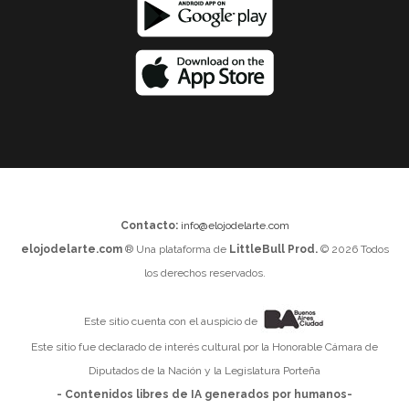
Contacto:
info@elojodelarte.com
elojodelarte.com
® Una plataforma de
LittleBull Prod.
© 2026 Todos
los derechos reservados.
Este sitio cuenta con el auspicio de
Este sitio fue declarado de interés cultural por la Honorable Cámara de
Diputados de la Nación y la Legislatura Porteña
- Contenidos libres de IA generados por humanos-