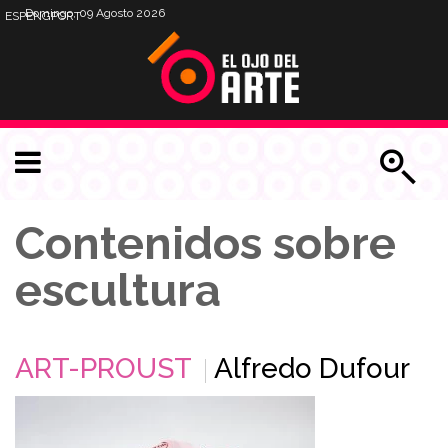
Domingo, 09 Agosto 2026
ESP
ENG
PORT
Contenidos sobre
escultura
ART-PROUST
Alfredo Dufour