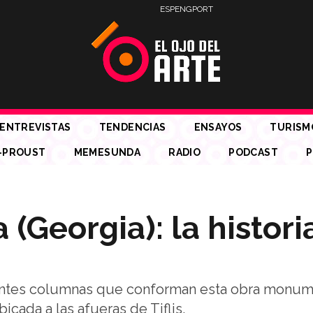
ESP
ENG
PORT
ENTREVISTAS
TENDENCIAS
ENSAYOS
TURISM
-PROUST
MEMESUNDA
RADIO
PODCAST
P
(Georgia): la histori
onentes columnas que conforman esta obra monum
icada a las afueras de Tiflis.