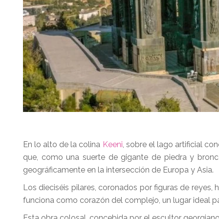
En lo alto de la colina
Keeni
, sobre el lago artificial c
que, como una suerte de gigante de piedra y bronce,
geográficamente en la intersección de Europa y Asia.
Los dieciséis pilares, coronados por figuras de reyes, 
funciona como corazón del complejo, un lugar ideal pa
Esta obra colosal, concebida por el escultor georgian