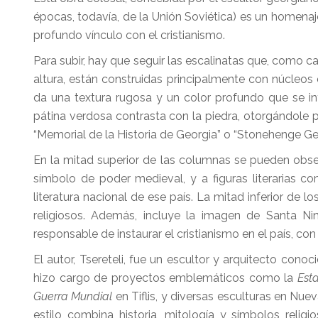
épocas, todavía, de la Unión Soviética) es un homenaje 
profundo vínculo con el cristianismo.
Para subir, hay que seguir las escalinatas que, como c
altura, están construidas principalmente con núcleos
da una textura rugosa y un color profundo que se int
pátina verdosa contrasta con la piedra, otorgándole 
“Memorial de la Historia de Georgia” o “Stonehenge Ge
En la mitad superior de las columnas se pueden obse
símbolo de poder medieval, y a figuras literarias c
literatura nacional de ese país. La mitad inferior de l
religiosos. Además, incluye la imagen de Santa N
responsable de instaurar el cristianismo en el país, con 
El autor, Tsereteli, fue un escultor y arquitecto co
hizo cargo de proyectos emblemáticos como la
Est
Guerra Mundial
en Tiflis, y diversas esculturas en Nu
estilo combina historia, mitología y símbolos religi