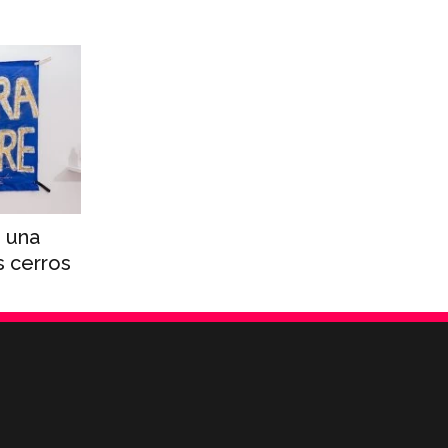
: una
s cerros