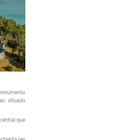
 monumento
ís, situado
 central que
ochenta (en