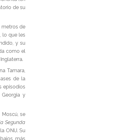
atorio de su
35 metros de
 lo que les
ndido, y su
ida como el
nglaterra.
ina Tamara,
bases de la
os episodios
 Georgia y
n Moscú, se
la Segunda
 la ONU. Su
abajos más