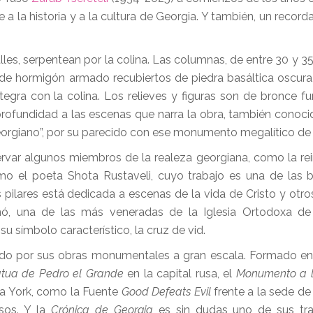
a la historia y a la cultura de Georgia. Y también, un record
alles, serpentean por la colina. Las columnas, de entre 30 y 
 de hormigón armado recubiertos de piedra basáltica oscura,
egra con la colina. Los relieves y figuras son de bronce fu
profundidad a las escenas que narra la obra, también conoc
orgiano”, por su parecido con ese monumento megalítico de I
rvar algunos miembros de la realeza georgiana, como la re
omo el poeta Shota Rustaveli, cuyo trabajo es una de las 
os pilares está dedicada a escenas de la vida de Cristo y otr
inó, una de las más veneradas de la Iglesia Ortodoxa de
su símbolo característico, la cruz de vid.
nocido por sus obras monumentales a gran escala. Formado e
atua de Pedro el Grande
en la capital rusa, el
Monumento a 
eva York, como la Fuente
Good Defeats Evil
frente a la sede de
osos. Y la
Crónica de Georgia
es sin dudas uno de sus tr