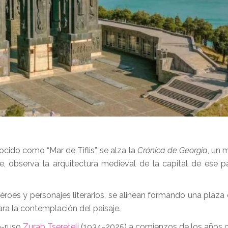
onocido como “Mar de Tiflis”, se alza la
Crónica de Georgia
, un
 observa la arquitectura medieval de la capital de ese pa
héroes y personajes literarios, se alinean formando una plaza
ra la contemplación del paisaje.
o-ruso
Zurab Tsereteli
(1934-2025) a comienzos de los años 