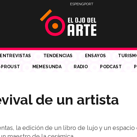
ESP
ENG
PORT
ENTREVISTAS
TENDENCIAS
ENSAYOS
TURISM
-PROUST
MEMESUNDA
RADIO
PODCAST
P
vival de un artista
as, la edición de un libro de lujo y un espacio
 un maestro de la cerámica.