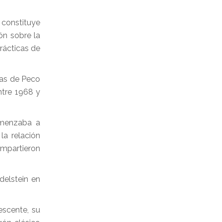
 constituye
ón sobre la
prácticas de
mas de Peco
ntre 1968 y
omenzaba a
la relación
ompartieron
delstein en
escente, su