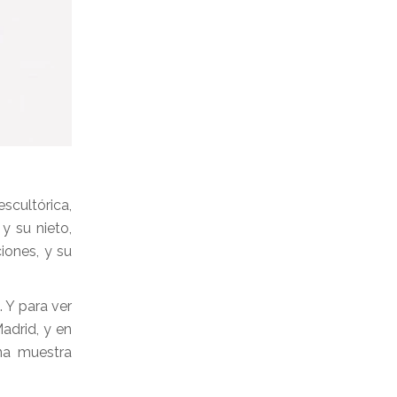
scultórica,
 y su nieto,
iones, y su
 Y para ver
adrid, y en
na muestra