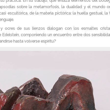
 práctica. En su trabajo, que enlaza elementos del bode
s rapsodias sobre la metamorfosis, la dualidad y el mundo o
asi escultórica, de la materia pictórica: la huella gestual, la 
lenguaje.
 y ocres de sus lienzos dialogan con los esmaltes crista
e Edelstein, componiendo un encuentro entre dos sensibilid
ndirse hasta volverse espíritu?