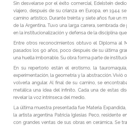
Sin desvelarse por el éxito comercial, Edelstein dedi
viajero, después de su crianza en Europa, en 1944 se 
camino artístico. Durante treinta y siete años fue un
de la Argentina. Tuvo una larga carrera, sembrada de
en la institucionalización y defensa de la disciplina q
Entre otros reconocimientos obtuvo el Diploma al M
pasados los 90 años, poco después de su última gran 
una huella imborrable. Su obra forma parte de instituci
En su repertorio están el erotismo, la tauromaquia
experimentación, la geometría y la abstracción. Vivió
volverla angular. Al final de su camino, se encontr
metálica una idea del infinito. Cada una de estas dis
revelar la voz intrínseca del medio.
La última muestra presentada fue Materia Expandida, 
la artista argentina Patricia Iglesias Peco, resident
con grandes ventas de sus obras en cerámica. Se tra