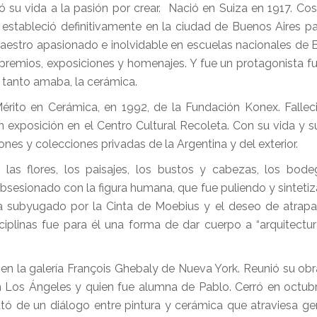
có su vida a la pasión por crear. Nació en Suiza en 1917. Co
estableció definitivamente en la ciudad de Buenos Aires para
 maestro apasionado e inolvidable en escuelas nacionales de B
 premios, exposiciones y homenajes. Y fue un protagonista 
ue tanto amaba, la cerámica.
érito en Cerámica, en 1992, de la Fundación Konex. Fallec
exposición en el Centro Cultural Recoleta. Con su vida y s
ones y colecciones privadas de la Argentina y del exterior.
, las flores, los paisajes, los bustos y cabezas, los bod
 obsesionado con la figura humana, que fue puliendo y sinteti
aba subyugado por la Cinta de Moebius y el deseo de atrap
ciplinas fue para él una forma de dar cuerpo a “arquitectur
en la galería François Ghebaly de Nueva York. Reunió su obr
e en Los Ángeles y quien fue alumna de Pablo. Cerró en octub
tó de un diálogo entre pintura y cerámica que atraviesa ge