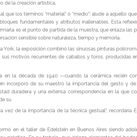
de la creación artística.
al que los términos “material” o “medio”: alude a aquello que
loques fundamentales y atributos inalienables. Esta reflexi
ormarla es el punto de partida de la muestra, que enlaza las 
rsación sensible sobre naturaleza, tiempo y memoria.
eva York, la exposición combinó las sinuosas pinturas policro
 sus motivos recurrentes de caballos y toros, producidas e
ntana en la década de 1940 —cuando la cerámica recién c
tein incorporó de su maestro la importancia del gesto y de 
stad duradera y una extensa correspondencia en la que c
 de su
ra vez de la importancia de la técnica gestual”, recordaría E
 formó en el taller de Edelstein en Buenos Aires siendo adol