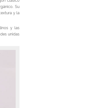
gón clásico
rgánico. Su
textura y la
linos y las
ades unidas