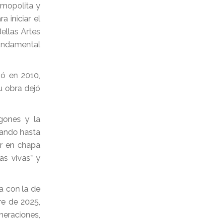
smopolita y
 iniciar el
ellas Artes
fundamental
ió en 2010,
u obra dejó
egones y la
zando hasta
ar en chapa
as vivas” y
a con la de
re de 2025,
neraciones,