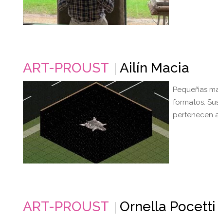
ART-PROUST
Ailín Macia
Pequeñas maq
formatos. Su
pertenecen a
ART-PROUST
Ornella Pocetti