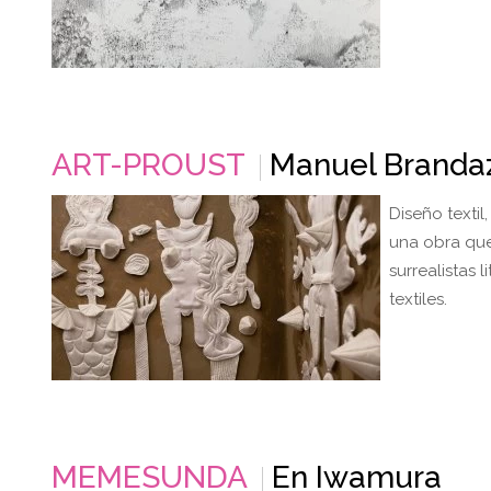
ART-PROUST
Manuel Branda
Diseño textil
una obra que 
surrealistas 
textiles.
MEMESUNDA
En Iwamura