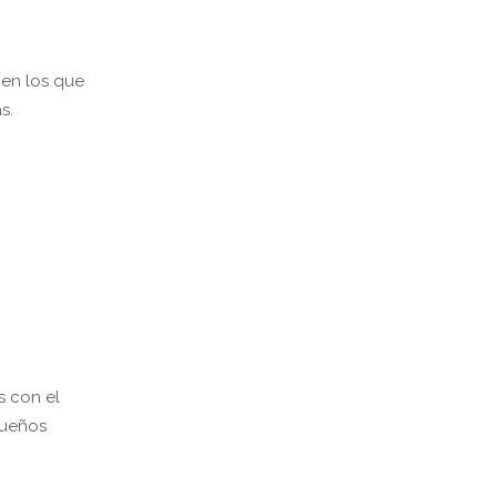
 en los que
s.
s con el
queños