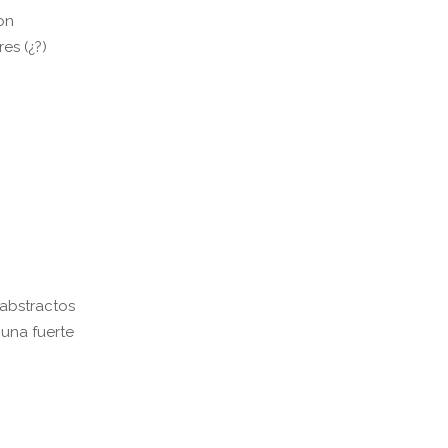
on
es (¿?)
 abstractos
 una fuerte