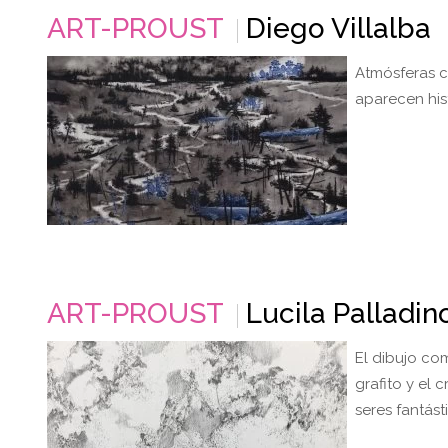
ART-PROUST
Diego Villalba
Atmósferas c
aparecen his
ART-PROUST
Lucila Palladin
El dibujo co
grafito y el
seres fantás