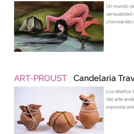
Un mundo de 
sensualidad 
chorreantes 
ART-PROUST
Candelaria Tra
Los diseños t
del arte and
impronta sim