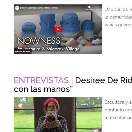
Uno de los r
la comunidad
varias gener
ENTREVISTAS
Desiree De Rid
con las manos”
Escultora y 
contacto con
materiales na