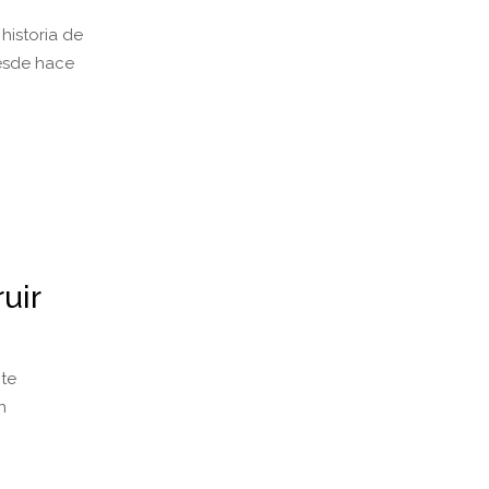
historia de
desde hace
uir
nte
n