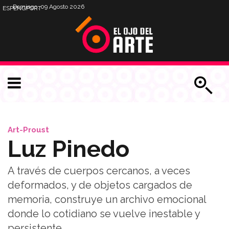
Domingo, 09 Agosto 2026
ESP
ENG
PORT
Art-Proust
Luz Pinedo
A través de cuerpos cercanos, a veces
deformados, y de objetos cargados de
memoria, construye un archivo emocional
donde lo cotidiano se vuelve inestable y
persistente.