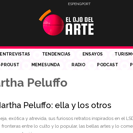
ESP
ENG
PORT
ENTREVISTAS
TENDENCIAS
ENSAYOS
TURISM
-PROUST
MEMESUNDA
RADIO
PODCAST
P
rtha Peluffo
artha Peluffo: ella y los otros
eja, exótica y atrevida, sus furiosos retratos inspirados en el LS
fronteras entre lo culto y lo popular, las bellas artes y lo comer