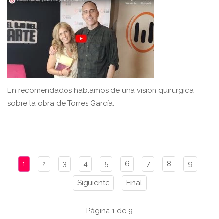
En recomendados hablamos de una visión quirúrgica
sobre la obra de Torres García.
1
2
3
4
5
6
7
8
9
Siguiente
Final
Página 1 de 9