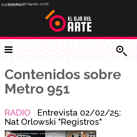
Jueves, 06 Agosto 2026
ESP
ENG
PORT
Contenidos sobre
Metro 951
RADIO
Entrevista 02/02/25:
Nat Orlowski "Registros"