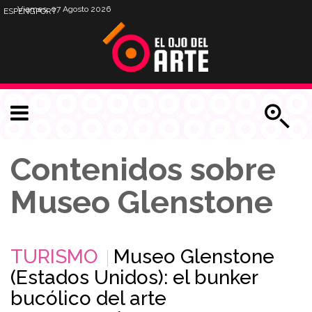
Viernes, 07 Agosto 2026
ESP
ENG
PORT
Contenidos sobre
Museo Glenstone
TURISMO
Museo Glenstone
(Estados Unidos): el bunker
bucólico del arte