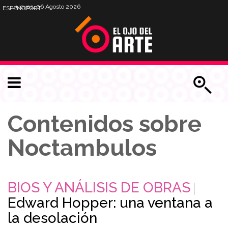
Jueves, 06 Agosto 2026
ESP
ENG
PORT
Contenidos sobre
Noctambulos
BIOS Y ANÁLISIS DE OBRAS
Edward Hopper: una ventana a
la desolación