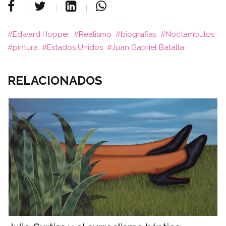
Edward Hopper
Realismo
biografias
Noctambulos
pintura
Estados Unidos
Juan Gabriel Batalla
RELACIONADOS