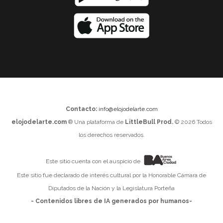
Contacto:
info@elojodelarte.com
elojodelarte.com
® Una plataforma de
LittleBull Prod.
© 2026 Todos
los derechos reservados.
Este sitio cuenta con el auspicio de
Este sitio fue declarado de interés cultural por la Honorable Cámara de
Diputados de la Nación y la Legislatura Porteña
- Contenidos libres de IA generados por humanos-