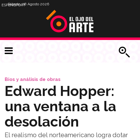
Sábado, 08 Agosto 2026
ESP
ENG
PORT
Bios y análisis de obras
Edward Hopper:
una ventana a la
desolación
El realismo del norteamericano logra dotar