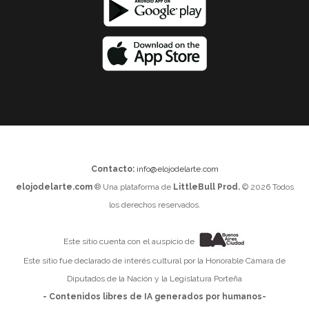
Contacto:
info@elojodelarte.com
elojodelarte.com
® Una plataforma de
LittleBull Prod.
© 2026 Todos
los derechos reservados.
Este sitio cuenta con el auspicio de
Este sitio fue declarado de interés cultural por la Honorable Cámara de
Diputados de la Nación y la Legislatura Porteña
- Contenidos libres de IA generados por humanos-