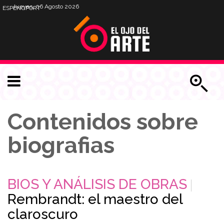
Jueves, 06 Agosto 2026
ESP
ENG
PORT
Contenidos sobre
biografias
BIOS Y ANÁLISIS DE OBRAS
Rembrandt: el maestro del
claroscuro