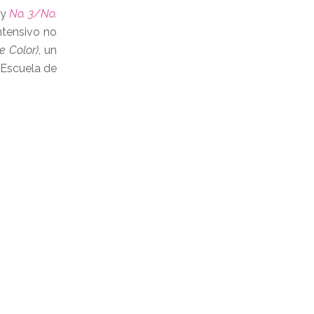
 y
No. 3/No.
ntensivo no
e Color)
, un
a Escuela de