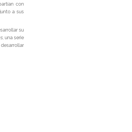
artían con
junto a sus
arrollar su
es
, una serie
desarrollar