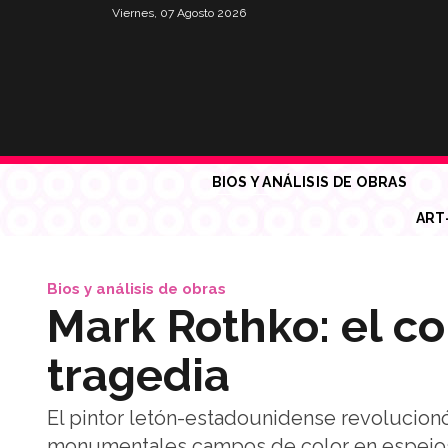
Viernes, 07 Agosto 2026
BIOS Y ANÁLISIS DE OBRAS
ART
Bios y análisis de obras
Mark Rothko: el co
tragedia
El pintor letón-estadounidense revolucionó
monumentales campos de color en espejos