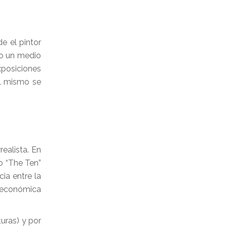
e el pintor
mo un medio
xposiciones
él mismo se
realista. En
o “The Ten”
ia entre la
n económica
uras) y por