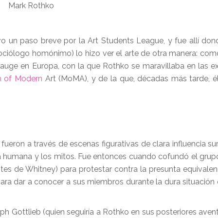
Mark Rothko
 un paso breve por la Art Students League, y fue allí dond
ociólogo homónimo) lo hizo ver el arte de otra manera: co
 auge en Europa, con la que Rothko se maravillaba en las e
 of Modern
Art (MoMA), y de la que, décadas más tarde, 
ueron a través de escenas figurativas de clara influencia sur
ura humana y los mitos. Fue entonces cuando cofundó el grup
s de Whitney) para protestar contra la presunta equivalenc
n para dar a conocer a sus miembros durante la dura situació
h Gottlieb (quien seguiría a Rothko en sus posteriores avent