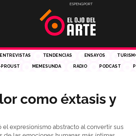
ESP
ENG
PORT
ENTREVISTAS
TENDENCIAS
ENSAYOS
TURISM
-PROUST
MEMESUNDA
RADIO
PODCAST
P
lor como éxtasis y
 el expresionismo abstracto al convertir sus
 de las emociones humanas más íntimas.