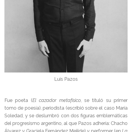
Luis Pazos
Fue poeta (
El cazador metafísico
, se tituló su primer
tomo de poesía), periodista (escribió sobre el caso María
Soledad, y se deslumbró con dos figuras emblemáticas
del progresismo argentino, al que Pazos adhería: Chacho
Álvarez y Graciela Fernández Meijide) y performer (en
La