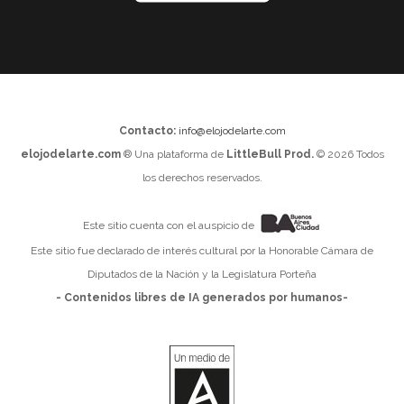
Contacto:
info@elojodelarte.com
elojodelarte.com
® Una plataforma de
LittleBull Prod.
© 2026 Todos
los derechos reservados.
Este sitio cuenta con el auspicio de
Este sitio fue declarado de interés cultural por la Honorable Cámara de
Diputados de la Nación y la Legislatura Porteña
- Contenidos libres de IA generados por humanos-