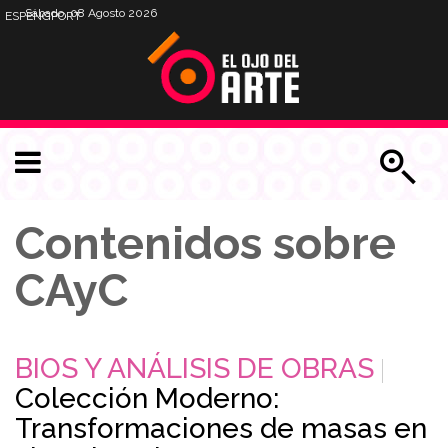
Sábado, 08 Agosto 2026
ESP
ENG
PORT
Contenidos sobre
CAyC
BIOS Y ANÁLISIS DE OBRAS
Colección Moderno:
Transformaciones de masas en