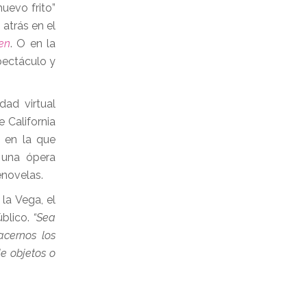
uevo frito”
 atrás en el
en
. O en la
pectáculo y
dad virtual
 California
 en la que
 una ópera
enovelas.
la Vega, el
blico.
“Sea
acernos los
e objetos o