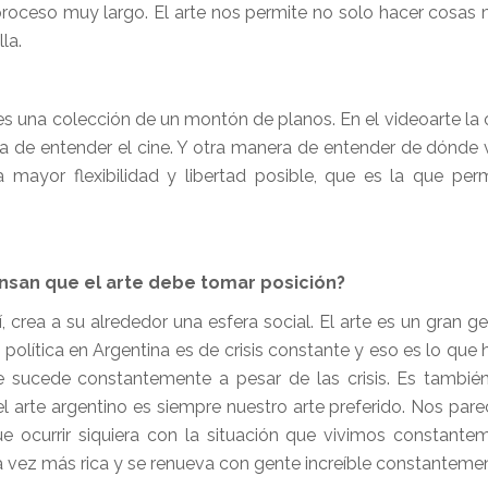
oceso muy largo. El arte nos permite no solo hacer cosas 
la.
es una colección de un montón de planos. En el videoarte la
ra de entender el cine. Y otra manera de entender de dónde 
mayor flexibilidad y libertad posible, que es la que perm
ensan que el arte debe tomar posición?
í, crea a su alrededor una esfera social. El arte es un gran 
olítica en Argentina es de crisis constante y eso es lo que h
que sucede constantemente a pesar de las crisis. Es tambi
el arte argentino es siempre nuestro arte preferido. Nos pare
ocurrir siquiera con la situación que vivimos constantem
 vez más rica y se renueva con gente increíble constanteme