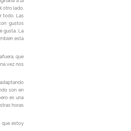
ginaria a la
 otro lado.
r todo. Las
con gustos
le gusta. La
ambién está
afuera, que
Una vez nos
s adaptando
ando son en
pero es una
stras horas
o que estoy