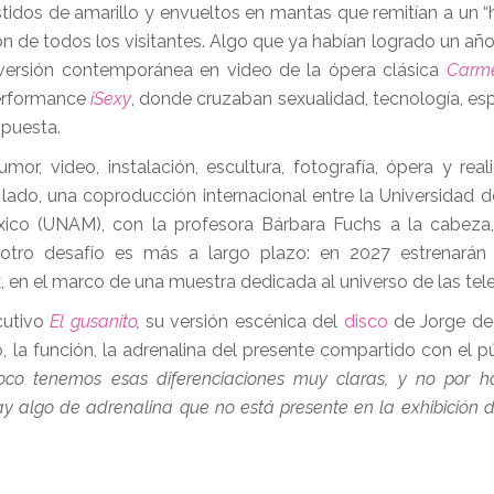
tidos de amarillo y envueltos en mantas que remitían a un “h
ón de todos los visitantes. Algo que ya habían logrado un año
ersión contemporánea en video de la ópera clásica
Carm
performance
iSexy
, donde cruzaban sexualidad, tecnología, es
opuesta.
r, video, instalación, escultura, fotografía, ópera y reali
ado, una coproducción internacional entre la Universidad de
ico (UNAM), con la profesora Bárbara Fuchs a la cabeza,
 otro desafío es más a largo plazo: en 2027 estrenarán
k
, en el marco de una muestra dedicada al universo de las tel
cutivo
El gusanito
,
su versión escénica del
disco
de Jorge de 
 la función, la adrenalina del presente compartido con el pú
co tenemos esas diferenciaciones muy claras, y no por h
 algo de adrenalina que no está presente en la exhibición d