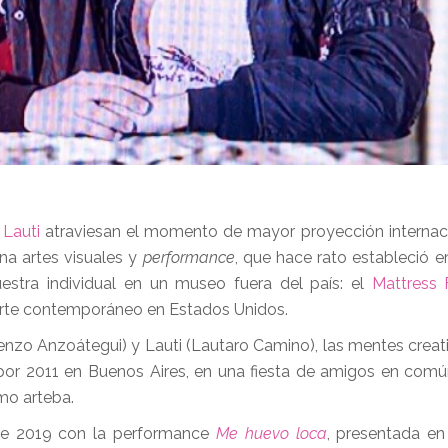
 Lauti
atraviesan el momento de mayor proyección internac
na artes visuales y
performance
, que hace rato estableció e
estra individual en un museo fuera del país: el
Mattress 
 arte contemporáneo en Estados Unidos.
enzo Anzoátegui) y Lauti (Lautaro Camino), las mentes creat
 por 2011 en Buenos Aires, en una fiesta de amigos en común
omo arteba.
 de 2019 con la performance
Me huevo loca
, presentada en