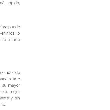
más rápido,
 obra puede
venimos, lo
ite el arte
generador de
ace al arte
én su mayor
ce lo mejor
ente y, sin
nte.