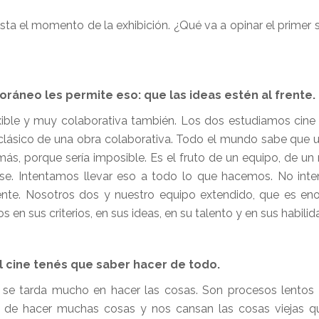
sta el momento de la exhibición. ¿Qué va a opinar el primer
oráneo les permite eso: que las ideas estén al frente.
xible y muy colaborativa también. Los dos estudiamos cin
clásico de una obra colaborativa. Todo el mundo sabe que u
jamás, porque sería imposible. Es el fruto de un equipo, de u
e. Intentamos llevar eso a todo lo que hacemos. No inte
ente. Nosotros dos y nuestro equipo extendido, que es e
n sus criterios, en sus ideas, en su talento y en sus habilid
el cine tenés que saber hacer de todo.
 se tarda mucho en hacer las cosas. Son procesos lentos
de hacer muchas cosas y nos cansan las cosas viejas qu