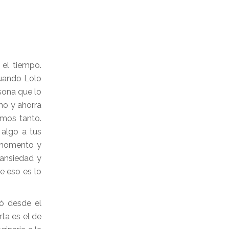
el tiempo.
cuando Lolo
sona que lo
mo y ahorra
amos tanto.
 algo a tus
r momento y
 ansiedad y
e eso es lo
ó desde el
ta es el de