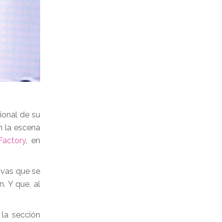
ional de su
n la escena
Factory
, en
ivas que se
. Y que, al
 la sección