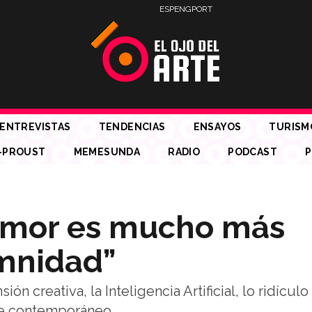
ESP
ENG
PORT
ENTREVISTAS
TENDENCIAS
ENSAYOS
TURISM
-PROUST
MEMESUNDA
RADIO
PODCAST
P
 humor es mucho más
emnidad”
ión creativa, la Inteligencia Artificial, lo ridículo
rte contemporáneo.