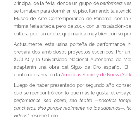
principal de la feria, donde un grupo de
performers
ves
se turnaban para dormir en el piso, llamando la atenci
Museo de Arte Contemporáneo de Panamá, con la v
misma feria arteba, pero de 2017, con la instalación-
cultura pop, un cóctel que marida muy bien con su pr
Actualmente, esta usina porteña de performance, humo
prepara dos ambiciosos proyectos escénicos. Por un l
(UCLA) y la Universidad Nacional Autónoma de Méx
adaptarán una obra del Siglo de Oro español. El
contemporánea en la
Americas Society de Nueva Yor
Luego de haber presentado por segundo año conse
dúo se reencontró con lo que más le gusta: el ensayo,
performance, sea ópera, sea teatro —nosotros tampo
cancheros, sino porque realmente no las sabemos—, hay
videos”
, resume Lolo.