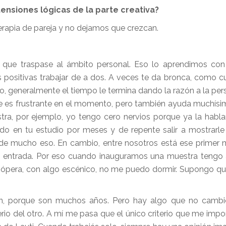
nsiones lógicas de la parte creativa?
erapia de pareja y no dejamos que crezcan.
que traspase al ámbito personal. Eso lo aprendimos con 
s positivas trabajar de a dos. A veces te da bronca, como 
, generalmente el tiempo le termina dando la razón a la per
ue es frustrante en el momento, pero también ayuda muchísi
a, por ejemplo, yo tengo cero nervios porque ya la habl
do en tu estudio por meses y de repente salir a mostrarle
 de mucho eso. En cambio, entre nosotros está ese prime
 de entrada. Por eso cuando inauguramos una muestra tengo
 ópera, con algo escénico, no me puedo dormir. Supongo qu
n, porque son muchos años. Pero hay algo que no cambi
rio del otro. A mí me pasa que el único criterio que me impor