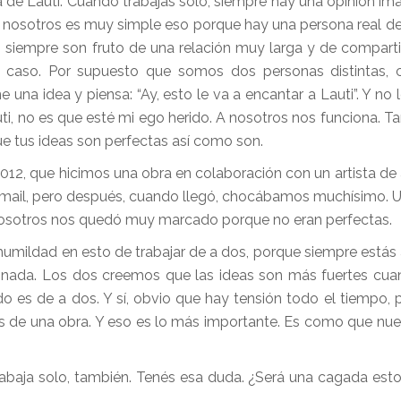
la de Lauti. Cuando trabajás solo, siempre hay una opinión ima
nosotros es muy simple eso porque hay una persona real del
 siempre son fruto de una relación muy larga y de comparti
o caso. Por supuesto que somos dos personas distintas, 
una idea y piensa: “Ay, esto le va a encantar a Lauti”. Y no 
uti, no es que esté mi ego herido. A nosotros nos funciona. T
e tus ideas son perfectas así como son.
12, que hicimos una obra en colaboración con un artista de 
r mail, pero después, cuando llegó, chocábamos muchísimo. 
 a nosotros nos quedó muy marcado porque no eran perfectas.
 humildad en esto de trabajar de a dos, porque siempre está
icar nada. Los dos creemos que las ideas son más fuertes cu
o es de a dos. Y sí, obvio que hay tensión todo el tiempo, 
s de una obra. Y eso es lo más importante. Es como que nue
trabaja solo, también. Tenés esa duda. ¿Será una cagada est