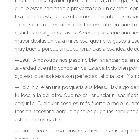
Lauti. La única opinión que me importa, a la larga, es 
que le estás hablando o proyectando. En cambio, con 
Esa opinión está desde el primer momento. Las ideas
ideas se retroalimentan constantemente en nuestr
distintos en algunos casos. A veces pasa que uno tiene 
mayor desilusión para mí es esa, que no le gustó a La
muy bueno porque un poco renunciás a esa idea de qu
—Lauti: A nosotros nos pasó no bien arrancamos, en 20
la verdad que ni lo conocíamos. Estaba todo bien po
dijo eso, que las ideas son perfectas tal cual son. Y
—Lolo: No, eran una porquería sus ideas. Hay algo de
tu idea a la del otro. Que no es renunciar ni sacrif
conjunto. Cualquier cosa es más fuerte o mejor cuand
tensión necesaria porque pone en duda las habilidade
están pre-testeadas.
—Lauti: Creo que esa tensión la tiene un artista que 
haciendo?