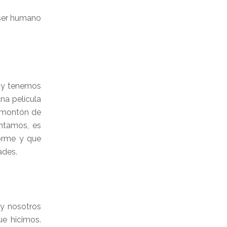
 ser humano
e y tenemos
na película
n montón de
ntamos, es
norme y que
ades.
 y nosotros
e hicimos.