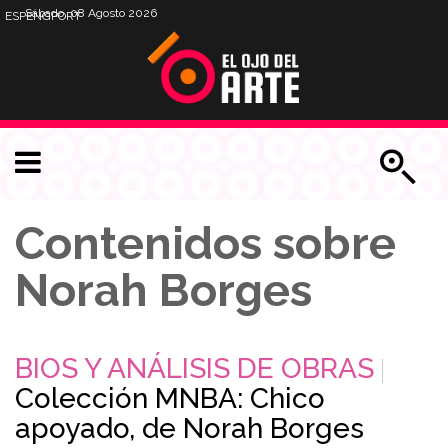
Sábado, 08 Agosto 2026
ESP
ENG
PORT
Contenidos sobre
Norah Borges
BIOS Y ANÁLISIS DE OBRAS
Colección MNBA: Chico
apoyado, de Norah Borges