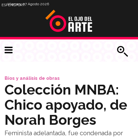
Viernes, 07 Agosto 2026
ESP
ENG
PORT
Bios y análisis de obras
Colección MNBA:
Chico apoyado, de
Norah Borges
Feminista adelantada, fue condenada por