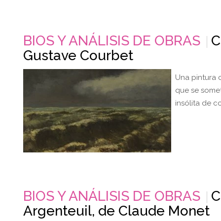
BIOS Y ANÁLISIS DE OBRAS
C
Gustave Courbet
Una pintura 
que se somet
insólita de c
BIOS Y ANÁLISIS DE OBRAS
C
Argenteuil, de Claude Monet