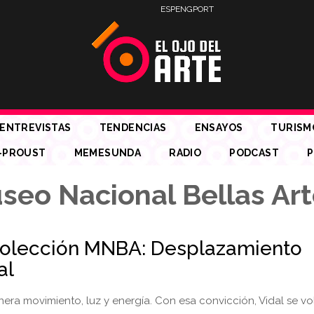
ESP
ENG
PORT
ENTREVISTAS
TENDENCIAS
ENSAYOS
TURISM
-PROUST
MEMESUNDA
RADIO
PODCAST
P
seo Nacional Bellas Ar
olección MNBA: Desplazamiento
al
nera movimiento, luz y energía. Con esa convicción, Vidal se vo