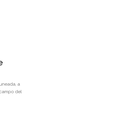
e
guneada, a
l campo del