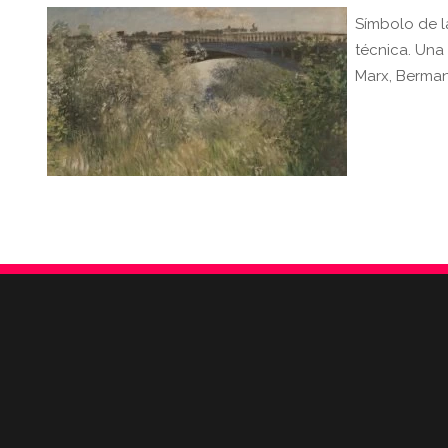
Símbolo de la
técnica. Una 
Marx, Berman