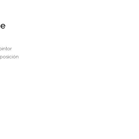
de
pintor
posición