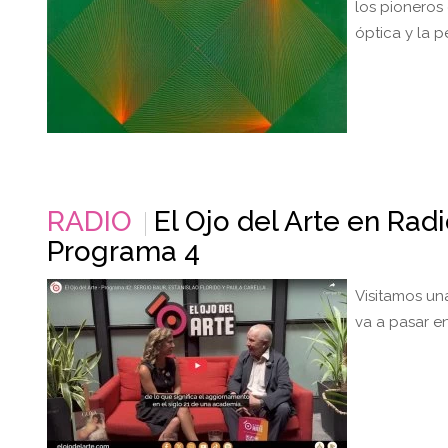
los pioneros 
óptica y la 
RADIO
El Ojo del Arte en Rad
Programa 4
Visitamos un
va a pasar en