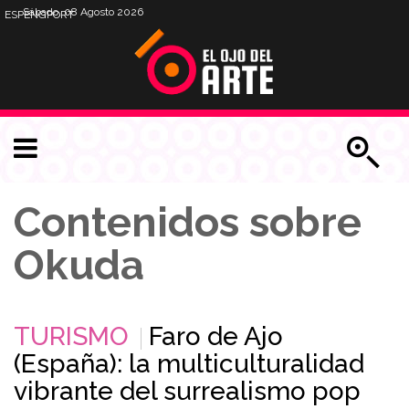
Sábado, 08 Agosto 2026
ESP
ENG
PORT
Contenidos sobre
Okuda
TURISMO
Faro de Ajo
(España): la multiculturalidad
vibrante del surrealismo pop