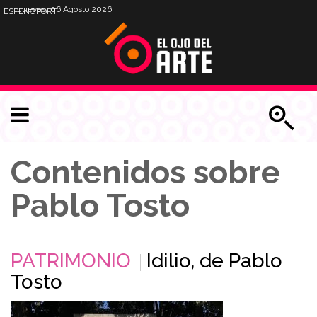
Jueves, 06 Agosto 2026
ESP
ENG
PORT
Contenidos sobre
Pablo Tosto
PATRIMONIO
Idilio, de Pablo
Tosto