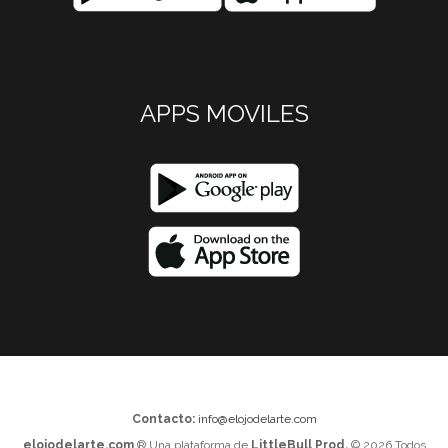
APPS MOVILES
Contacto:
info@elojodelarte.com
elojodelarte.com
® Una plataforma de
LittleBull Prod.
© 2026 Todos