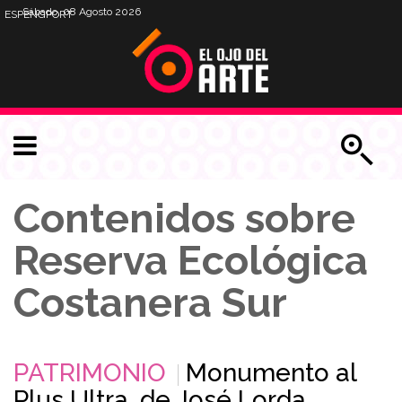
Sábado, 08 Agosto 2026
ESP
ENG
PORT
Contenidos sobre
Reserva Ecológica
Costanera Sur
PATRIMONIO
Monumento al
Plus Ultra, de José Lorda