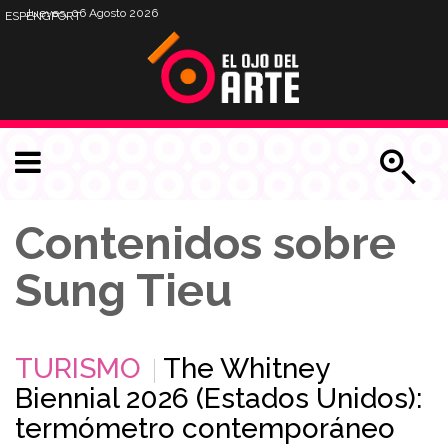
Jueves, 06 Agosto 2026
ESP
ENG
PORT
Contenidos sobre
Sung Tieu
TURISMO
The Whitney
Biennial 2026 (Estados Unidos):
termómetro contemporáneo