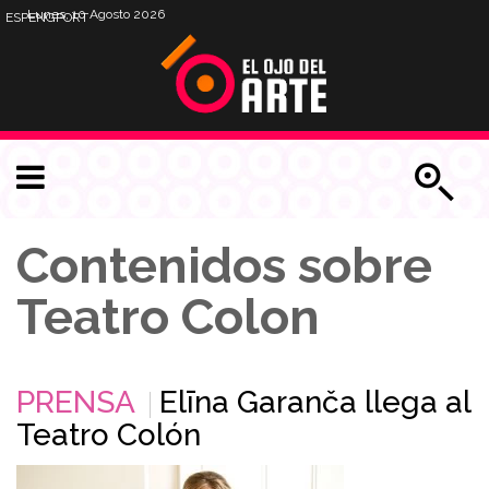
Lunes, 10 Agosto 2026
ESP
ENG
PORT
Contenidos sobre
Teatro Colon
PRENSA
Elīna Garanča llega al
Teatro Colón