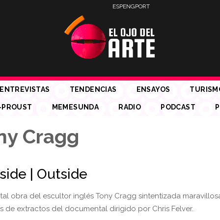
ESP
ENG
PORT
ENTREVISTAS
TENDENCIAS
ENSAYOS
TURISM
-PROUST
MEMESUNDA
RADIO
PODCAST
P
ny Cragg
side | Outside
l obra del escultor inglés Tony Cragg sintentizada maravillo
s de extractos del documental dirigido por Chris Felver.