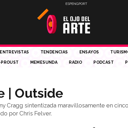
ESP
ENG
PORT
ENTREVISTAS
TENDENCIAS
ENSAYOS
TURISM
-PROUST
MEMESUNDA
RADIO
PODCAST
P
e | Outside
ny Cragg sintentizada maravillosamente en cinc
do por Chris Felver.