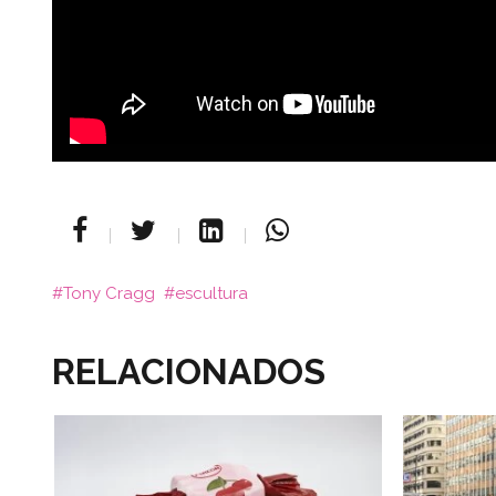
Tony Cragg
escultura
RELACIONADOS