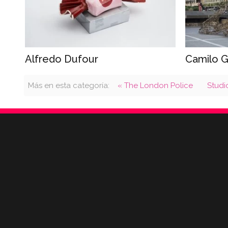
Alfredo Dufour
Camilo G
Más en esta categoría:
« The London Police
Studi