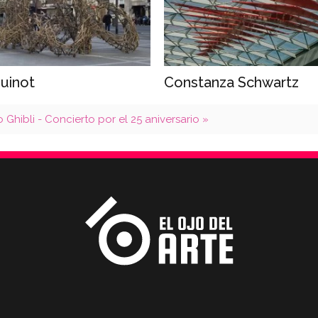
uinot
Constanza Schwartz
o Ghibli - Concierto por el 25 aniversario »