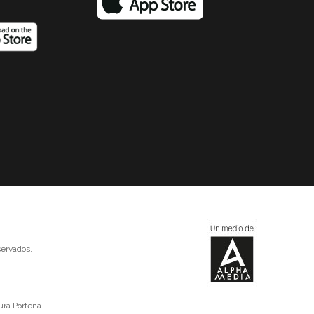
ervados.
ura Porteña