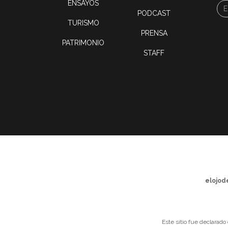
ENSAYOS
PODCAST
TURISMO
PRENSA
PATRIMONIO
STAFF
elojod
Este sitio fue declarado