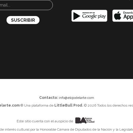
Contacto:
info@elojodelarte.com
elarte.com
® Una plataforma de
LittleBull Prod.
© 2026 Todos los derechos res
Este sitio cuenta con el auspicio de
 de interés cultural por la Honorable Cámara de Diputados de la Nación y la Legislat