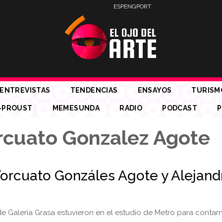
ESP
ENG
PORT
ENTREVISTAS
TENDENCIAS
ENSAYOS
TURISM
-PROUST
MEMESUNDA
RADIO
PODCAST
P
rcuato Gonzalez Agote
Torcuato Gonzáles Agote y Alejand
 de Galería Grasa estuvieron en el estudio de Metro para contar