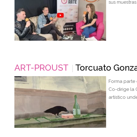
sus muestras
ART-PROUST
Torcuato Gonz
Forma parte 
Co-dirige la
artístico und