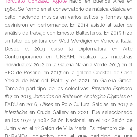
Torcuato Gonzalez Agote
nació en Buenos Aires en
1984. Se formó en el conservatorio de música clásica en
cello, haciendo música en varios estilos y formas que
devinieron en performance. En 2014 asistió al taller de
análisis de trabajo con Ernesto Ballesteros. En 2015 hizo
un taller de pintura con Wolf Werdigier en Venecia, Italia.
Desde el 2019 cursó la Diplomatura en Arte
Contemporáneo en UNSAM. Realizó las muestras
individuales: 2012 en la Galería Naranja Verde, 2013 en el
SEC de Rosario, en 2017 en la galería Cocktail de Casa
Yakuzi de Mar del Plata; y en 2021 en Galería Grasa.
También participó de las colectivas:
Proyecto Espinosa
#17
en 2015,
Jornadas de Reflexión Analógico Digitales
en
FADU en 2016,
Ulises
en Polo Cultural Saldías en 2017 e
Intersticios
en Cruda Gallery en 2021. Fue seleccionado
en los 107º y 108º Salón Nacional, en el 10º Salón de
Junín y en el 1º Salón de Villa María. Es miembro de L4
B4R4ND4, colectivo con el que participó de una