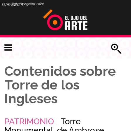
Lunes, 10 Agosto 2026
ESP
ENG
PORT
Contenidos sobre
Torre de los
Ingleses
PATRIMONIO
Torre
Monumental, de Ambrose