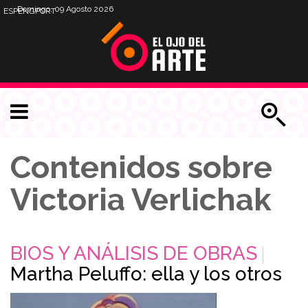
Domingo, 09 Agosto 2026
ESP
ENG
PORT
Contenidos sobre
Victoria Verlichak
BIOS Y ANÁLISIS DE OBRAS
Martha Peluffo: ella y los otros