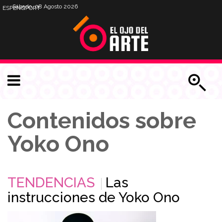
Sábado, 08 Agosto 2026
ESP
ENG
PORT
Contenidos sobre
Yoko Ono
TENDENCIAS
Las
instrucciones de Yoko Ono