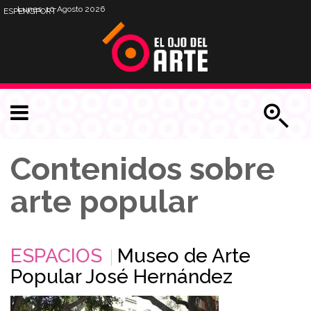
Lunes, 10 Agosto 2026
ESP
ENG
PORT
Contenidos sobre
arte popular
ESPACIOS
Museo de Arte
Popular José Hernández