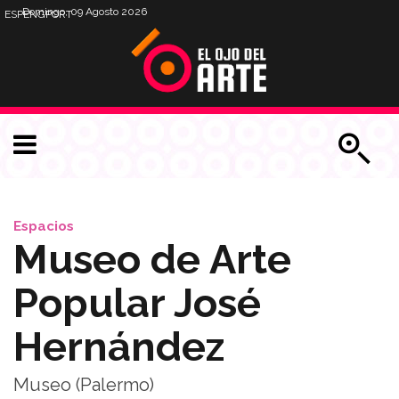
Domingo, 09 Agosto 2026
ESP
ENG
PORT
Espacios
Museo de Arte
Popular José
Hernández
Museo (Palermo)