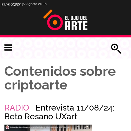
Viernes, 07 Agosto 2026
ESP
ENG
PORT
Contenidos sobre
criptoarte
RADIO
Entrevista 11/08/24:
Beto Resano UXart