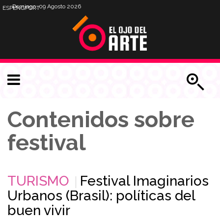
Domingo, 09 Agosto 2026
ESP
ENG
PORT
Contenidos sobre
festival
TURISMO
Festival Imaginarios
Urbanos (Brasil): políticas del
buen vivir