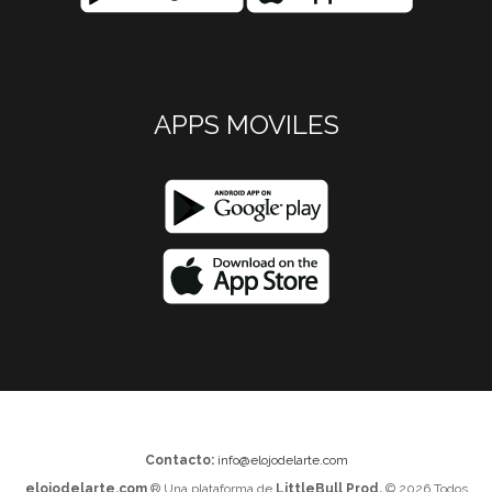
APPS MOVILES
Contacto:
info@elojodelarte.com
elojodelarte.com
® Una plataforma de
LittleBull Prod.
© 2026 Todos