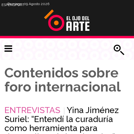
Domingo, 09 Agosto 2026
ESP
ENG
PORT
Contenidos sobre
foro internacional
ENTREVISTAS
Yina Jiménez
Suriel: “Entendí la curaduría
como herramienta para